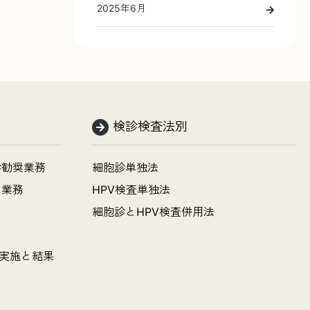
2025年6月
検診検査法別
診勧奨業務
細胞診単独法
明業務
HPV検査単独法
細胞診とHPV検査併用法
の実施と結果