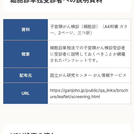
細胞診単独受診者への説明資料
子宮頸がん検診（細胞診）（A4判横 カラ
資料
ー、2ページ、三つ折）
細胞診単独法での子宮頸がん検診受診者
概要
に受診者に説明しておくべきことが網羅
されたパンフレットです。
配布元
国立がん研究センター がん情報サービス
https://ganjoho.jp/public/qa_links/broch
URL
ure/leaflet/screening.html