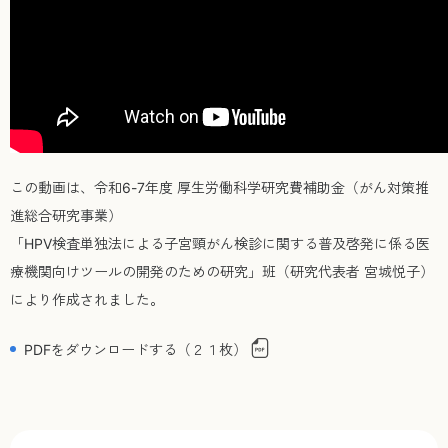
この動画は、令和6-7年度 厚生労働科学研究費補助金（がん対策推
進総合研究事業）
「HPV検査単独法による子宮頸がん検診に関する普及啓発に係る医
療機関向けツールの開発のための研究」班（研究代表者 宮城悦子）
により作成されました。
PDFをダウンロードする（２１枚）