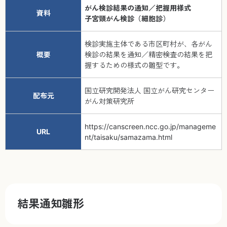
がん検診結果の通知／把握用様式
資料
子宮頸がん検診（細胞診）
検診実施主体である市区町村が、各がん
概要
検診の結果を通知／精密検査の結果を把
握するための様式の雛型です。
国立研究開発法人 国立がん研究センター
配布元
がん対策研究所
https://canscreen.ncc.go.jp/manageme
URL
nt/taisaku/samazama.html
結果通知雛形