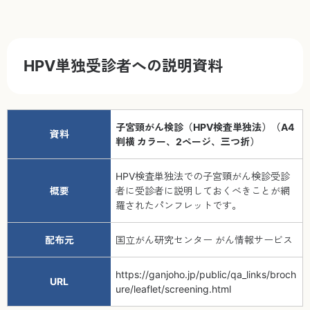
HPV単独受診者への説明資料
子宮頸がん検診（HPV検査単独法）（A4
資料
判横 カラー、2ページ、三つ折）
HPV検査単独法での子宮頸がん検診受診
概要
者に受診者に説明しておくべきことが網
羅されたパンフレットです。
配布元
国立がん研究センター がん情報サービス
https://ganjoho.jp/public/qa_links/broch
URL
ure/leaflet/screening.html