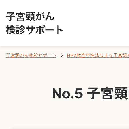
子宮頸がん検診サポート
>
HPV検査単独法による子宮
No.5 子