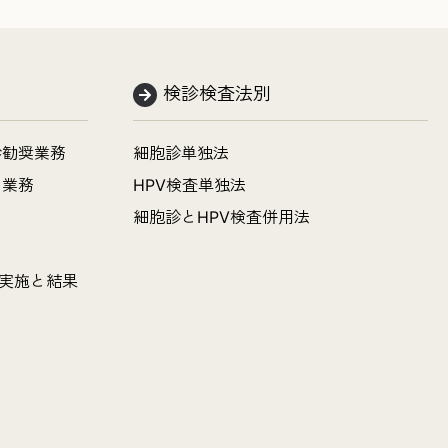
検診検査法別
診勧奨業務
細胞診単独法
明業務
HPV検査単独法
細胞診とHPV検査併用法
の実施と結果